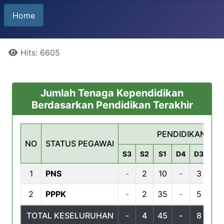
Home
Details
Hits: 6605
Jumlah Tenaga Kependidikan
Berdasarkan Pendidikan Terakhir
PENDIDIKAN TER
NO
STATUS PEGAWAI
S3
S2
S1
D4
D3
D2
1
PNS
-
2
10
-
3
-
2
PPPK
-
2
35
-
5
-
TOTAL KESELURUHAN
-
4
45
-
8
-